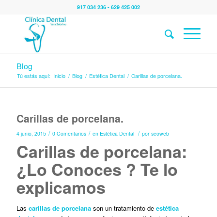
917 034 236 - 629 425 002
Blog
Tú estás aquí:
Inicio
/
Blog
/
Estética Dental
/
Carillas de porcelana.
Carillas de porcelana.
/
/
/
4 junio, 2015
0 Comentarios
en
Estética Dental
por
seoweb
Carillas de porcelana:
¿Lo Conoces ? Te lo
explicamos
Las
carillas de porcelana
son un tratamiento de
estética