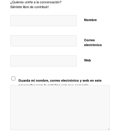
¿Quieres unirte a la conversación?
Siéntete libre de contribuir!
Nombre
Correo
electrónico
Web
Guarda mi nombre, correo electrónico y web en este
navegador para la próxima vez que comente.