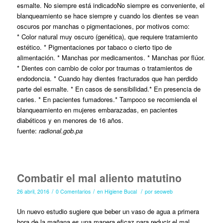
esmalte. No siempre está indicadoNo siempre es conveniente, el
blanqueamiento se hace siempre y cuando los dientes se vean
oscuros por manchas o pigmentaciones, por motivos como:
* Color natural muy oscuro (genética), que requiere tratamiento
estético. * Pigmentaciones por tabaco o cierto tipo de
alimentación. * Manchas por medicamentos. * Manchas por flúor.
* Dientes con cambio de color por traumas o tratamientos de
endodoncia. * Cuando hay dientes fracturados que han perdido
parte del esmalte. * En casos de sensibilidad.* En presencia de
caries. * En pacientes fumadores.* Tampoco se recomienda el
blanqueamiento en mujeres embarazadas, en pacientes
diabéticos y en menores de 16 años.
fuente:
radional.gob.pa
Combatir el mal aliento matutino
/
/
/
26 abril, 2016
0 Comentarios
en
Higiene Bucal
por
seoweb
Un nuevo estudio sugiere que beber un vaso de agua a primera
hora de la mañana es una manera eficaz para reducir el mal