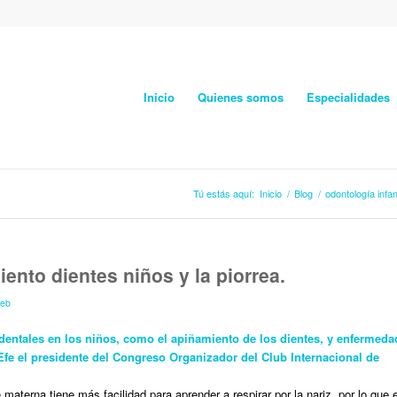
Inicio
Quienes somos
Especialidades
Tú estás aquí:
Inicio
/
Blog
/
odontología infant
iento dientes niños y la piorrea.
eb
o-dentales en los niños, como el apiñamiento de los dientes, y enfermed
 Efe el presidente del Congreso Organizador del Club Internacional de
aterna tiene más facilidad para aprender a respirar por la nariz, por lo que 