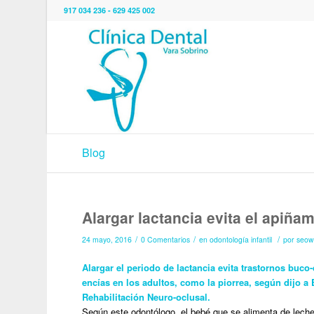
917 034 236 - 629 425 002
Blog
Alargar lactancia evita el apiñam
/
/
/
24 mayo, 2016
0 Comentarios
en
odontología infantil
por
seow
Alargar el periodo de lactancia evita trastornos buc
encías en los adultos, como la piorrea, según dijo a
Rehabilitación Neuro-oclusal.
Según este odontólogo, el bebé que se alimenta de leche m