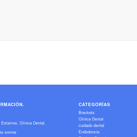
ORMACIÓN.
CATEGORÍAS
Brackets
Clínica Dental
 Estamos. Clínica Dental.
cuidado dental
Endodoncia
es somos