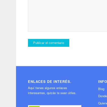
ENLACES DE INTERÉS.
INF
Aquí tienes algunos enlaces
Blog
interesantes, quizás te sean útiles.
Donde
Quien