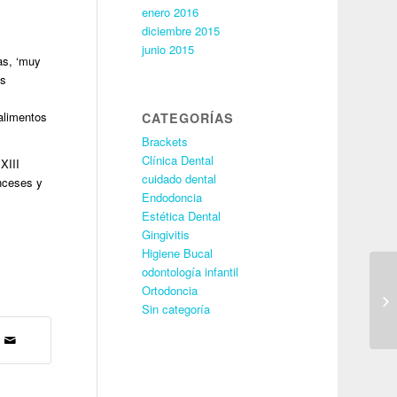
enero 2016
diciembre 2015
junio 2015
as, ‘muy
os
a
 alimentos
CATEGORÍAS
Brackets
Clínica Dental
XIII
cuidado dental
anceses y
Endodoncia
Estética Dental
Gingivitis
Higiene Bucal
odontología infantil
Ortodoncia
Sin categoría